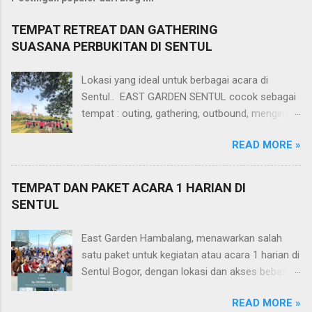
TEMPAT RETREAT DAN GATHERING
SUASANA PERBUKITAN DI SENTUL
Lokasi yang ideal untuk berbagai acara di
Sentul.. EAST GARDEN SENTUL cocok sebagai
tempat : outing, gathering, outbound, menginap,
camping, retreat, ibadah padang, tadabur alam,
READ MORE »
LDK, reuni bahkan wedding dengan konsep
taman outdoor. Berada di ketinggian Bukit
Hambalang, dengan pemandangan Gunung
TEMPAT DAN PAKET ACARA 1 HARIAN DI
Salak serta city light Sentul City, East Garden
SENTUL
Sentul sangat mudah di akses dari tol
Jagorawi.. Selain dengan kendaraan pribadi
East Garden Hambalang, menawarkan salah
juga bisa menggunakan bus medium atau truk
satu paket untuk kegiatan atau acara 1 harian di
tronton.. Paket 1 hari promo saat ini cuma Rp.
Sentul Bogor, dengan lokasi dan akses bebas
85.000/orang, termasuk pemggunaan area,
macet dan tidak jauh dari tol Jagorawi. Paket 1
aula, kolam renang dan makan siang
READ MORE »
hari ini sangat cocok untuk acara : arisan, reuni,